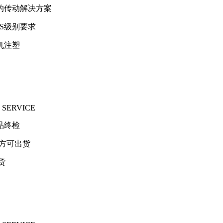
的传动解决方案
S级别要求
机注塑
 SERVICE
品终检
求方可出货
货