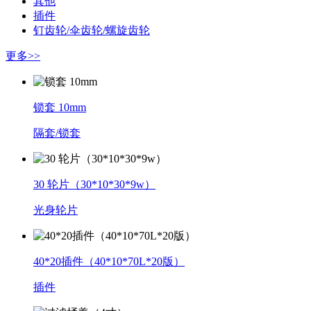
其他
插件
钉齿轮/伞齿轮/螺旋齿轮
更多>>
锁套 10mm
隔套/锁套
30 轮片（30*10*30*9w）
光身轮片
40*20插件（40*10*70L*20版）
插件