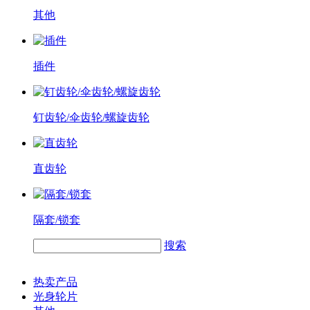
其他
插件
钉齿轮/伞齿轮/螺旋齿轮
直齿轮
隔套/锁套
搜索
热卖产品
光身轮片