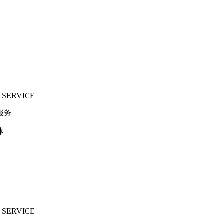
 SERVICE
服务
体
 SERVICE